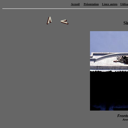
Accueil
Présentation
Lieux autres
Utilis
.......
................................................
Si
Front
Ann