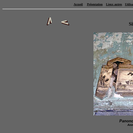
Accueil
Présentation
Lieux autres
Utilis
.......
.................................................
Si
Panonc
Ann