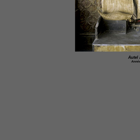
Autel
Année