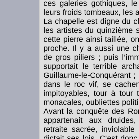
ces galeries gothiques, l
leurs froids tombeaux, les a
La chapelle est digne du c
les artistes du quinzième s
cette pierre ainsi taillée, 
proche. Il y a aussi une c
de gros piliers ; puis l’i
supportait le terrible ar
Guillaume-le-Conquérant ; 
dans le roc vif, se cache
impitoyables, tour à tour
monacales, oubliettes polit
Avant la conquête des Rom
appartenait aux druides,
retraite sacrée, inviolabl
dictait ses lois. C’est don