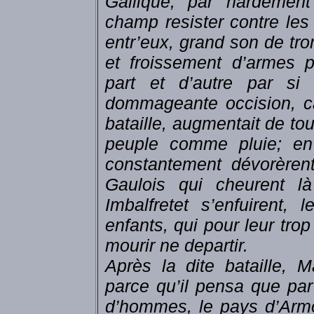
Gallique, par hardement
champ resister contre les B
entr’eux, grand son de tro
et froissement d’armes p
part et d’autre par si
dommageante occision, ca
bataille, augmentait de tous
peuple comme pluie; en l
constantement dévorèrent
Gaulois qui cheurent l
Imbalfretet s’enfuirent,
enfants, qui pour leur tr
mourir ne departir.
Après la dite bataille, 
parce qu’il pensa que par
d’hommes, le pays d’Armo