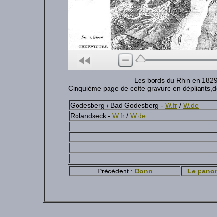
Les bords du Rhin en 182
Cinquième page de cette gravure en dépliants,d
Godesberg / Bad Godesberg -
W.fr
/
W.de
Rolandseck -
W.fr
/
W.de
Précédent :
Bonn
Le pano