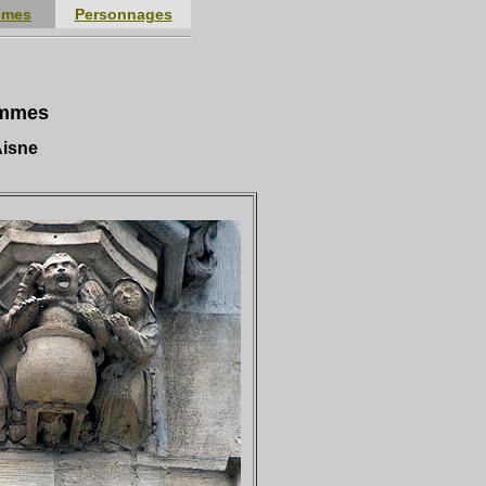
èmes
Personnages
emmes
Aisne