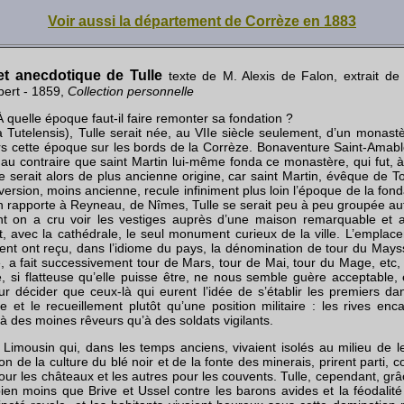
Voir aussi la département de Corrèze en 1883
e et anecdotique de Tulle
texte de M. Alexis de Falon, extrait d
bert - 1859,
Collection personnelle
 quelle époque faut-il faire remonter sa fondation ?
a Tutelensis), Tulle serait née, au VIIe siècle seulement, d’un monastè
vers cette époque sur les bords de la Corrèze. Bonaventure Saint-Amab
u contraire que saint Martin lui-même fonda ce monastère, qui fut, à c
le serait alors de plus ancienne origine, car saint Martin, évêque de To
version, moins ancienne, recule infiniment plus loin l’époque de la fond
en rapporte à Reyneau, de Nîmes, Tulle se serait peu à peu groupée aut
t on a cru voir les vestiges auprès d’une maison remarquable et art
, avec la cathédrale, le seul monument curieux de la ville. L’emplace
tent ont reçu, dans l’idiome du pays, la dénomination de tour du Mayss
, a fait successivement tour de Mars, tour de Mai, tour du Mage, etc, 
, si flatteuse qu’elle puisse être, ne nous semble guère acceptable,
our décider que ceux-là qui eurent l’idée de s’établir les premiers da
de et le recueillement plutôt qu’une position militaire : les rives en
à des moines rêveurs qu’à des soldats vigilants.
Limousin qui, dans les temps anciens, vivaient isolés au milieu de 
n de la culture du blé noir et de la fonte des minerais, prirent parti, 
ur les châteaux et les autres pour les couvents. Tulle, cependant, grâc
bien moins que Brive et Ussel contre les barons avides et la féodalit