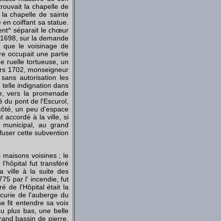
trouvait la chapelle de
la chapelle de sainte
 en coiffant sa statue.
ent^ séparait le chœur
n 1698, sur la demande
, que le voisinage de
re occupait une partie
e ruelle tortueuse, un
Vers 1702, monseigneur
sans autorisation les
 telle indignation dans
ce, vers la promenade
é du pont de l'Escurol,
ôté, un peu d'espace
accordé à la ville, si
l municipal, au grand
fuser cette subvention
s maisons voisines ; le
hôpital fut transféré
 ville à la suite des
75 par l' incendie, fut
 de l'Hôpital était la
écurie de l'auberge du
e fit entendre sa voix
eu plus bas, une belle
rand bassin de pierre.