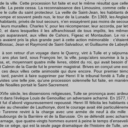
e la ville. Cette procession fut faite et eut le même résultat que cel
elle. La peste cessa. La reconnaissance des Limousins, comme celle 
ie le culte du saint protecteur. La veille de Saint-Jean, les habitants 
ompe et souvent pieds nus, le tour de la Lunade. En 1369, les Anglai
s habitants, privés de tout secours, n’en essayèrent pas moins de secoue
leurs murailles. Charles V, pour les récompenser, leur accorda, par le
et dans lesquelles il les affranchissait de tous impôts, les mêmes 
ps auparavant, aux villes de Cahors, Figeac et Montauban. Le roi en
fs avaient pris la plus grande part à cette action mémorable : c'étaien
 Bossac, Jean et Raymond de Saint-Salvadour, et Guillaume de Labeyli
 à son retour d'un voyage dans le Quercy, vint à Tulle et y séjourn
ans plus tard, sous François Ier, la ville, jusqu’alors soumise à la ju
sa, et, moyennant quatre mille livres, obtint du roi, qui avait besoin d’
 Calmin de la Garde fut le premier magistrat. Brives en conçut une exc
ces deux villes cette animosité qui dure encore. Pour premier tém
 tard, parvint à faire supprimer par Henri II le tribunal fondé à Tulle 
istes une telle joie, qu’une procession solennelle fut faite, en manièr
de Noailles portait le Saint-Sacrement.
XVIe siècle, les dissensions religieuses, Tulle se prononça avec ardeur
nt dans l’évêque Louis de Genouillac un adversaire acharné. En 1577,
 et fut d’abord vigoureusement repoussé. Henri III félicita les habitants 
sée au chevalier de Lauthonye, dont le courage avait été particulière
de Turenne revint à la charge avec une armée de neuf à dix mille
ubourgs de la Barrière et de la Barussie. On se défendit avec acharneme
carnage, que quatre-vingts hommes eurent à peine le temps d’enseveli
 de ce siège, qui est la seule page dramatique de l’histoire de Tulle,