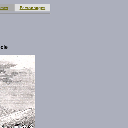
èmes
Personnages
ècle