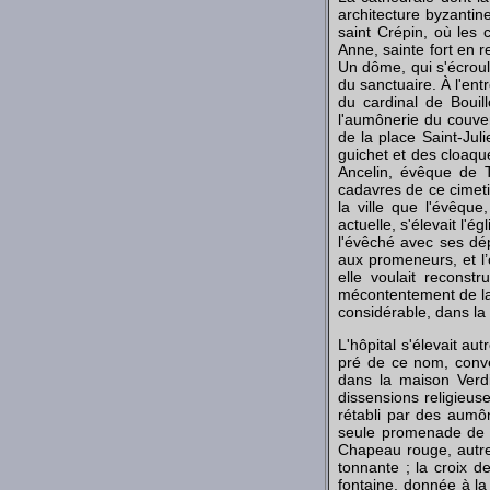
architecture byzantine
saint Crépin, où les
Anne, sainte fort en r
Un dôme, qui s'écroul
du sanctuaire. À l'en
du cardinal de Bouil
l'aumônerie du couven
de la place Saint-Jul
guichet et des cloaqu
Ancelin, évêque de T
cadavres de ce cimetiè
la ville que l'évêqu
actuelle, s'élevait l'
l'évêché avec ses d
aux promeneurs, et l’
elle voulait reconst
mécontentement de la 
considérable, dans la c
L'hôpital s'élevait au
pré de ce nom, conve
dans la maison Verdi
dissensions religieuse
rétabli par des aumôn
seule promenade de la
Chapeau rouge, autref
tonnante ; la croix d
fontaine, donnée à la