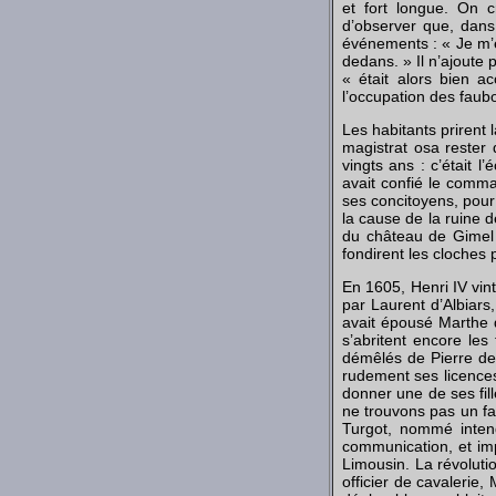
et fort longue. On c
d’observer que, dans
événements : « Je m’e
dedans. » Il n’ajoute 
« était alors bien a
l’occupation des faub
Les habitants prirent
magistrat osa rester 
vingts ans : c’était l
avait confié le comman
ses concitoyens, pour 
la cause de la ruine d
du château de Gimel ; 
fondirent les cloches 
En 1605, Henri IV vin
par Laurent d’Albiars,
avait épousé Marthe de
s’abritent encore les
démêlés de Pierre de
rudement ses licences 
donner une de ses fill
ne trouvons pas un fa
Turgot, nommé intend
communication, et im
Limousin. La révoluti
officier de cavalerie