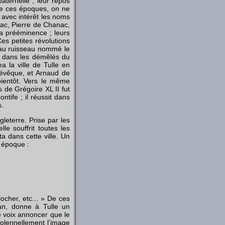
paternelle ; leur repos
 de ces époques, on ne
t avec intérêt les noms
lac, Pierre de Chanac,
la prééminence ; leurs
es petites révolutions
qu’au ruisseau nommé le
t dans les démêlés du
 la ville de Tulle en
d’évêque, et Arnaud de
bientôt. Vers le même
 de Grégoire XL II fut
ntife ; il réussit dans
s.
leterre. Prise par les
e souffrit toutes les
a dans cette ville. Un
e époque :
locher, etc... » De ces
ean, donne à Tulle un
ne voix annoncer que le
 solennellement l’image