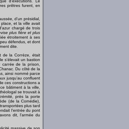
que d’exécutions. Le
res prêtres furent, en
ussée, d’un présidial,
lace, et la ville avait
d'azur chargé de trois
vise plus fière et plus
 liée étroitement à ses
, peu défendus, et dont
ement dite.
 de la Corrèze, était
e s’élevait un bastion
r carrée de la prison,
e Chanac. Du côté de la
tzas, ainsi nommé parce
ux jusqu’au confluent
de ces constructions a
ce bâtiment à la ville,
héologal se trouvait à
trémité, près la porte
rède (de la Comédie),
transportées plus tard
ndait l'entrée du pont
'avons dit, l'armée du
plicité massive de son