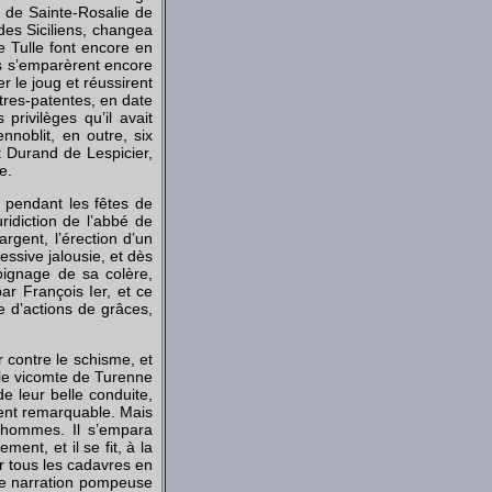
le de Sainte-Rosalie de
des Siciliens, changea
de Tulle font encore en
s s’emparèrent encore
r le joug et réussirent
ttres-patentes, en date
privilèges qu’il avait
noblit, en outre, six
t Durand de Lespicier,
e.
a pendant les fêtes de
ridiction de l’abbé de
argent, l’érection d’un
essive jalousie, et dès
oignage de sa colère,
par François Ier, et ce
e d’actions de grâces,
 contre le schisme, et
 le vicomte de Turenne
de leur belle conduite,
ment remarquable. Mais
 hommes. Il s’empara
nt, et il se fit, à la
r tous les cadavres en
 une narration pompeuse