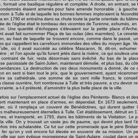
, formait une basilique régulière et complète. A droite, en entrant, se 
 condamnés étaient amenés pour faire amende honorable ; à gauche 
enom à Tulle et de laquelle les bonnes femmes imploraient la fécondité
a en 1790 et entraîna dans sa chute toute la partie orientale du bâtim
trée de l'église était le tombeau des vicomtes de Turenne, exhumés, e
lon. Une quantité d'échoppes s'élevaient sur la petite place d'Arche
t avait fait surnommer Plaça de las oulas (des marmites). Le cimetiè
ien, au haut de laquelle se trouvent encore, comme dans le passé, un
es qui rappellent les carrefours immondes des villes du moyen âge. 
ulle, où il avait succédé au célèbre Mascaron, fit, dit-on, exhumer 
re ; et l'on ajoute qu'ils furent jetés dans la rivière, ce qui souleva une
e, contraint de fuir, resta désormais sans évêché. Au bas de la pla
église paroissiale de Saint-Julien, maintenant démolie, et plus bas, du côt
épendances. La destruction de ces deux monuments a donné, de ce c
on en sent si bien tout le prix, que le gouvernement, ayant récemment 
ruire sa cathédrale, une somme de six cent mille francs, le consei
classe ouvrière, fort nombreuse à Tulle et très pauvre, a cru devoir re
rainte, a-t-il prétexté, d'amoindrir la plus belle place de la ville.
trefois sur l'emplacement actuel de l'église des Pénitents- Blancs et de
rti maintenant en place d'armes, en dépendait. En 1673 seulement, l'
er, où il remplaça un couvent de Bénédictines, qui durent quitter la
s malheureusement éternelles à Tulle. Cet établissement, détruit en 17
es, et transporté, en 1793, dans les bâtiments de la Visitation. Le pré
 ville. On y trouvait un vaste jeu de paume, qui devint plus tard l'
ois très achalandée. Ce fut sur cette promenade que le père Bridain
e fer qu'on y voit encore fut élevée en souvenir de sa mission. Un p
 ville par son évêque monseigneur de Saint-Aulaire, coulait dans un g