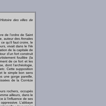
e
Histoire des villes de
re de l’ordre de Saint
le, auteur des Annales
e qu’il faut croire, le
urs, vivait dans le IVe
ation de la capitale de
our d’un fort construit
istement fouillée (la
ment de ce fort et les
e, dont l’archéologie,
etc. Cette supposition
 et le simple bon sens
ns une gorge pareille,
caissées de la Corrèze
leurs rochers, occupés
comme ailleurs, dans le
e à l’influence de ses
é oppressive. L’abbaye