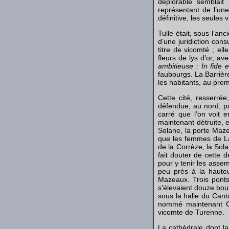
déplorable semblait
représentant de l’une
définitive, les seules
Tulle était, sous l’a
d’une juridiction cons
titre de vicomté ; el
fleurs de lys d’or, ave
ambitieuse : In fide e
faubourgs. La Barrière
les habitants, au premi
Cette cité, resserré
défendue, au nord, pa
carré que l’on voit e
maintenant détruite, e
Solane, la porte Mazea
que les femmes de La
de la Corrèze, la Sol
fait douter de cette d
pour y tenir les asse
peu près à la hauteur
Mazeaux. Trois ponts
s'élevaient douze bou
sous la halle du Cant
nommé maintenant Choi
vicomte de Turenne.
La cathédrale dont la