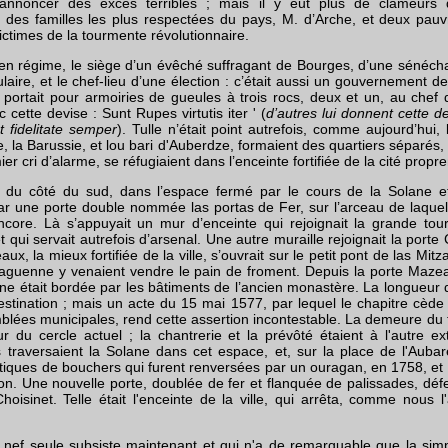
 annoncer des excès terribles ; mais il y eut plus de clameurs 
 des familles les plus respectées du pays, M. d’Arche, et deux pauv
 victimes de la tourmente révolutionnaire.
ncien régime, le siège d’un évêché suffragant de Bourges, d’une sénécha
ulaire, et le chef-lieu d’une élection : c’était aussi un gouvernement de p
le portait pour armoiries de gueules à trois rocs, deux et un, au chef 
c cette devise : Sunt Rupes virtutis iter ' (
d’autres lui donnent cette de
t fidelitate semper
). Tulle n’était point autrefois, comme aujourd’hui,
, la Barussie, et lou bari d'Auberdze, formaient des quartiers séparés
er cri d’alarme, se réfugiaient dans l’enceinte fortifiée de la cité propr
e, du côté du sud, dans l’espace fermé par le cours de la Solane et
r une porte double nommée las portas de Fer, sur l’arceau de laquell
ncore. Là s’appuyait un mur d’enceinte qui rejoignait la grande tou
t qui servait autrefois d’arsenal. Une autre muraille rejoignait la port
ux, la mieux fortifiée de la ville, s’ouvrait sur le petit pont de las Mi
guenne y venaient vendre le pain de froment. Depuis la porte Mazea
ane était bordée par les bâtiments de l’ancien monastère. La longueur 
estination ; mais un acte du 15 mai 1577, par lequel le chapitre cède 
mblées municipales, rend cette assertion incontestable. La demeure du t
 du cercle actuel ; la chantrerie et la prévôté étaient à l'autre ex
 traversaient la Solane dans cet espace, et, sur la place de l'Auba
tiques de bouchers qui furent renversées par un ouragan, en 1758, et 
on. Une nouvelle porte, doublée de fer et flanquée de palissades, défe
sinet. Telle était l'enceinte de la ville, qui arrêta, comme nous l
 nef seule subsiste maintenant et qui n'a de remarquable que la sim