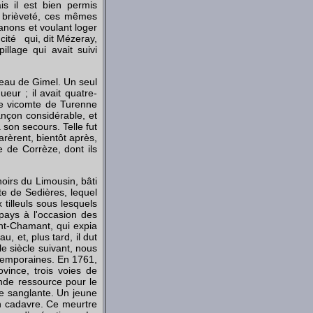
is il est bien permis
e brièveté, ces mêmes
anons et voulant loger
 cité qui, dit Mézeray,
llage qui avait suivi
teau de Gimel. Un seul
eur ; il avait quatre-
l le vicomte de Turenne
rançon considérable, et
 son secours. Telle fut
arèrent, bientôt après,
le de Corrèze, dont ils
oirs du Limousin, bâti
mte de Sedières, lequel
 tilleuls sous lesquels
 pays à l'occasion des
nt-Chamant, qui expia
, et, plus tard, il dut
le siècle suivant, nous
ntemporaines. En 1761,
vince, trois voies de
nde ressource pour le
ie sanglante. Un jeune
on cadavre. Ce meurtre