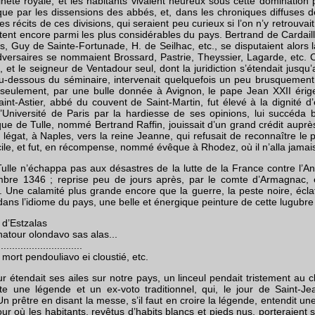
ineté royale, et les habitants vivaient heureux sous cette domination 
 que par les dissensions des abbés, et, dans les chroniques diffuses
s récits de ces divisions, qui seraient peu curieux si l’on n’y retrouvai
tent encore parmi les plus considérables du pays. Bertrand de Cardail
, Guy de Sainte-Fortunade, H. de Seilhac, etc., se disputaient alors 
versaires se nommaient Brossard, Pastrie, Theyssier, Lagarde, etc. C
e, et le seigneur de Ventadour seul, dont la juridiction s’étendait jus
au-dessous du séminaire, intervenait quelquefois un peu brusquemen
eulement, par une bulle donnée à Avignon, le pape Jean XXII érigea
nt-Astier, abbé du couvent de Saint-Martin, fut élevé à la dignité 
l’Université de Paris par la hardiesse de ses opinions, lui succéda 
que de Tulle, nommé Bertrand Raffin, jouissait d’un grand crédit auprès
légat, à Naples, vers la reine Jeanne, qui refusait de reconnaître le po
icile, et fut, en récompense, nommé évêque à Rhodez, où il n’alla jamai
Tulle n’échappa pas aux désastres de la lutte de la France contre l’Ang
mbre 1346 ; reprise peu de jours après, par le comte d’Armagnac, ell
n. Une calamité plus grande encore que la guerre, la peste noire, éclat
 dans l’idiome du pays, une belle et énergique peinture de cette lugubr
 d’Estzalas
natour olondavo sas alas...
..............................
 mort pendouliavo ei cloustié, etc.
 étendait ses ailes sur notre pays, un linceul pendait tristement au c
te une légende et un ex-voto traditionnel, qui, le jour de Saint-J
 Un prêtre en disant la messe, s’il faut en croire la légende, entendit u
 jour où les habitants, revêtus d’habits blancs et pieds nus, porteraient