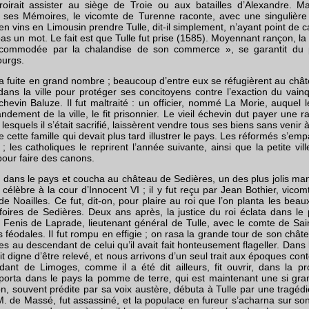
roirait assister au siège de Troie ou aux batailles d’Alexandre. Ma
 ses Mémoires, le vicomte de Turenne raconte, avec une singulièr
n vins en Limousin prendre Tulle, dit-il simplement, n’ayant point de c
pas un mot. Le fait est que Tulle fut prise (1585). Moyennant rançon, la
ccommodée par la chalandise de son commerce », se garantit du pi
ourgs.
 la fuite en grand nombre ; beaucoup d’entre eux se réfugièrent au châ
dans la ville pour protéger ses concitoyens contre l’exaction du vainqu
’échevin Baluze. Il fut maltraité : un officier, nommé La Morie, auque
dement de la ville, le fit prisonnier. Le vieil échevin dut payer une 
lesquels il s’était sacrifié, laissèrent vendre tous ses biens sans venir à
e cette famille qui devait plus tard illustrer le pays. Les réformés s’emp
les catholiques le reprirent l’année suivante, ainsi que la petite vil
pour faire des canons.
t dans le pays et coucha au château de Sedières, un des plus jolis man
 célèbre à la cour d’Innocent VI ; il y fut reçu par Jean Bothier, vico
 Noailles. Ce fut, dit-on, pour plaire au roi que l’on planta les beaux
 foires de Sedières. Deux ans après, la justice du roi éclata dans le
 Fenis de Laprade, lieutenant général de Tulle, avec le comte de Sai
féodales. Il fut rompu en effigie ; on rasa la grande tour de son château
es au descendant de celui qu’il avait fait honteusement flageller. Dans 
it digne d’être relevé, et nous arrivons d’un seul trait aux époques co
ant de Limoges, comme il a été dit ailleurs, fit ouvrir, dans la pro
porta dans le pays la pomme de terre, qui est maintenant une si gra
on, souvent prédite par sa voix austère, débuta à Tulle par une tragéd
, M. de Massé, fut assassiné, et la populace en fureur s’acharna sur s