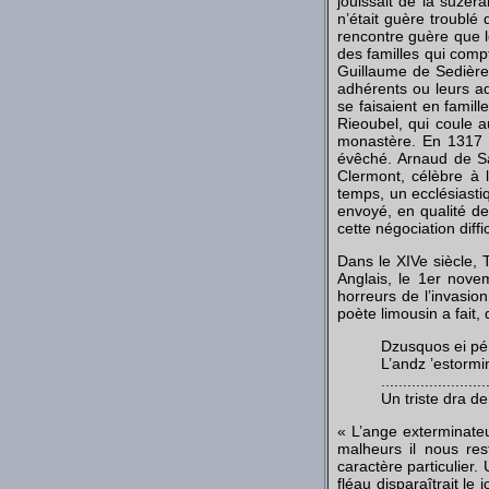
jouissait de la suzera
n’était guère troublé
rencontre guère que le
des familles qui comp
Guillaume de Sedières
adhérents ou leurs ad
se faisaient en famill
Rieoubel, qui coule 
monastère. En 1317 s
évêché. Arnaud de Sai
Clermont, célèbre à 
temps, un ecclésiasti
envoyé, en qualité de 
cette négociation diff
Dans le XIVe siècle, 
Anglais, le 1er nove
horreurs de l’invasio
poète limousin a fait,
Dzusquos ei pé
L’andz ’estormi
........................
Un triste dra de
« L’ange exterminateur
malheurs il nous res
caractère particulier.
fléau disparaîtrait le