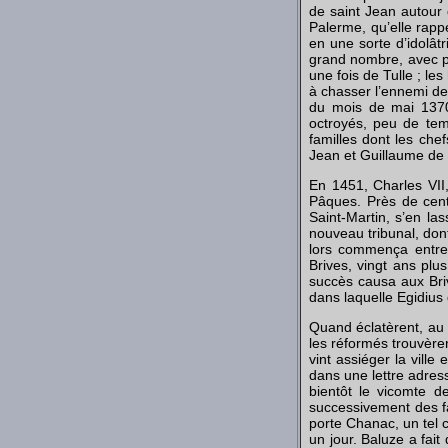
de saint Jean autour d
Palerme, qu’elle rapp
en une sorte d’idolâtr
grand nombre, avec p
une fois de Tulle ; le
à chasser l’ennemi de 
du mois de mai 1370, 
octroyés, peu de tem
familles dont les che
Jean et Guillaume de
En 1451, Charles VII,
Pâques. Près de cent 
Saint-Martin, s’en las
nouveau tribunal, dont
lors commença entre 
Brives, vingt ans plus
succès causa aux Briv
dans laquelle Egidius 
Quand éclatèrent, au 
les réformés trouvère
vint assiéger la ville
dans une lettre adres
bientôt le vicomte 
successivement des fa
porte Chanac, un tel 
un jour. Baluze a fait