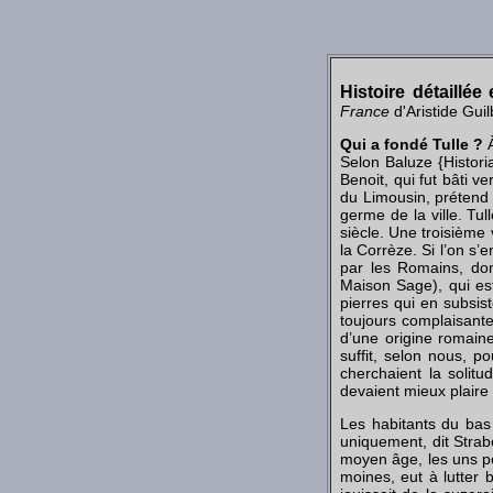
Histoire détaillé
France
d'Aristide Guil
Qui a fondé Tulle ?
À
Selon Baluze {Histori
Benoit, qui fut bâti 
du Limousin, prétend a
germe de la ville. Tul
siècle. Une troisième 
la Corrèze. Si l’on s’
par les Romains, don
Maison Sage), qui est
pierres qui en subsis
toujours complaisante
d’une origine romaine
suffit, selon nous, p
cherchaient la solitu
devaient mieux plaire 
Les habitants du bas 
uniquement, dit Strabo
moyen âge, les uns po
moines, eut à lutter 