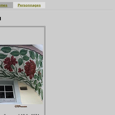
èmes
Personnages
u