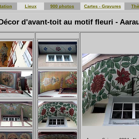
tation
Lieux
900 photos
Cartes - Gravures
Th
Décor d'avant-toit au motif fleuri - Aara