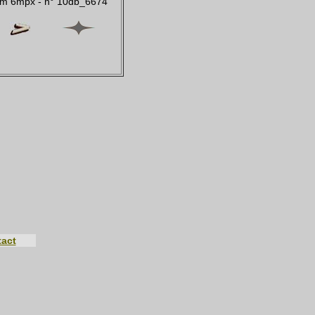
Num 6mpx - n° 10db_6674
act