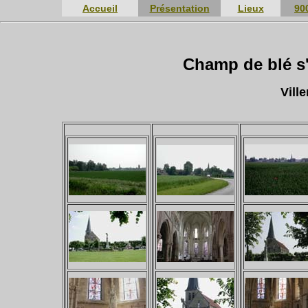
Accueil
Présentation
Lieux
90
Champ de blé s'é
Vill