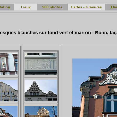
tation
Lieux
900 photos
Cartes - Gravures
Th
besques blanches sur fond vert et marron - Bonn, fa