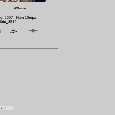
éc. 2007 - Num 10mpx -
00da_3514
act