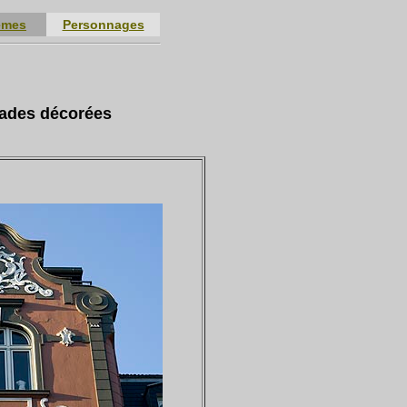
èmes
Personnages
çades décorées