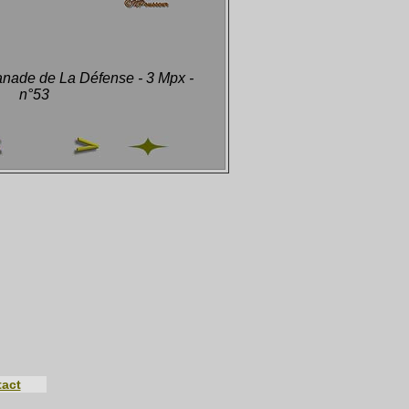
lanade de La Défense - 3 Mpx -
n°53
act