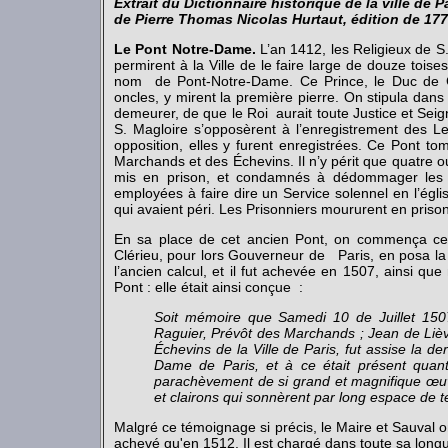
Extrait du Dictionnaire historique de la ville de 
de Pierre Thomas Nicolas Hurtaut, édition de 177
Le Pont Notre-Dame.
L’an 1412, les Religieux de S
permirent à la Ville de le faire large de douze toise
nom de Pont-Notre-Dame. Ce Prince, le Duc de G
oncles, y mirent la première pierre. On stipula dans
demeurer, de que le Roi aurait toute Justice et Sei
S. Magloire s’opposèrent à l’enregistrement des 
opposition, elles y furent enregistrées. Ce Pont t
Marchands et des Échevins. Il n’y périt que quatre 
mis en prison, et condamnés à dédommager les Int
employées à faire dire un Service solennel en l’égl
qui avaient péri. Les Prisonniers moururent en prison
En sa place de cet ancien Pont, on commença celui
Clérieu, pour lors Gouverneur de Paris, en posa la 
l’ancien calcul, et il fut achevée en 1507, ainsi q
Pont : elle était ainsi conçue :
Soit mémoire que Samedi 10 de Juillet 150
Raguier, Prévôt des Marchands ; Jean de Lièvr
Échevins de la Ville de Paris, fut assise la d
Dame de Paris, et à ce était présent quanti
parachèvement de si grand et magnifique œuvr
et clairons qui sonnèrent par long espace de 
Malgré ce témoignage si précis, le Maire et Sauval 
achevé qu'en 1512. Il est chargé dans toute sa longu