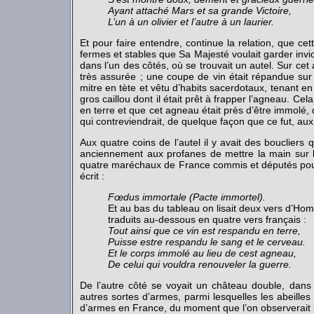
Ayant attaché Mars et sa grande Victoire,
L’un à un olivier et l’autre à un laurier.
Et pour faire entendre, continue la relation, que cet
fermes et stables que Sa Majesté voulait garder invio
dans l’un des côtés, où se trouvait un autel. Sur cet 
très assurée ; une coupe de vin était répandue sur 
mitre en tète et vêtu d’habits sacerdotaux, tenant e
gros caillou dont il était prêt à frapper l’agneau. Cel
en terre et que cet agneau était près d’être immolé
qui contreviendrait, de quelque façon que ce fut, aux 
Aux quatre coins de l’autel il y avait des bouclier
anciennement aux profanes de mettre la main sur l
quatre maréchaux de France commis et députés pour l’
écrit :
Fœdus immortale (Pacte immortel).
Et au bas du tableau on lisait deux vers d’Hom
traduits au-dessous en quatre vers français :
Tout ainsi que ce vin est respandu en terre,
Puisse estre respandu le sang et le cerveau.
Et le corps immolé au lieu de cest agneau,
De celui qui vouldra renouveler la guerre.
De l’autre côté se voyait un château double, dans l
autres sortes d’armes, parmi lesquelles les abeilles f
d’armes en France, du moment que l’on observerait bi