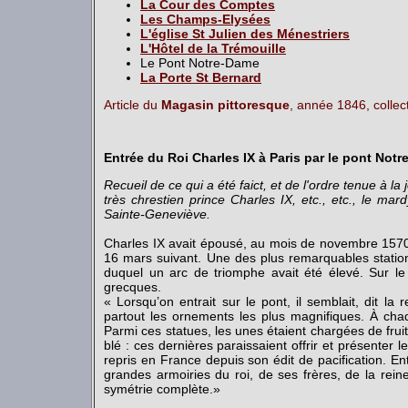
La Cour des Comptes
Les Champs-Elysées
L'église St Julien des Ménestriers
L'Hôtel de la Trémouille
Le Pont Notre-Dame
La Porte St Bernard
Article du
Magasin pittoresque
, année 1846, collec
Entrée du Roi Charles IX à Paris par le pont Not
Recueil de ce qui a été faict, et de l'ordre tenue à 
très chrestien prince Charles IX, etc., etc., le m
Sainte-Geneviève.
Charles IX avait épousé, au mois de novembre 1570, É
16 mars suivant. Une des plus remarquables statio
duquel un arc de triomphe avait été élevé. Sur le 
grecques.
« Lorsqu’on entrait sur le pont, il semblait, dit l
partout les ornements les plus magnifiques. À c
Parmi ces statues, les unes étaient chargées de fruits
blé : ces dernières paraissaient offrir et présenter
repris en France depuis son édit de pacification. En
grandes armoiries du roi, de ses frères, de la rein
symétrie complète.»