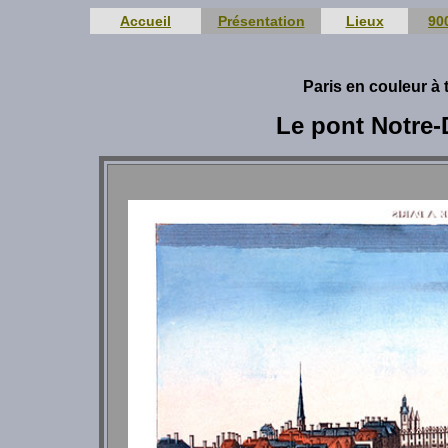
Accueil
Présentation
Lieux
90
Paris en couleur à
Le pont Notre-