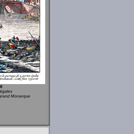
06
 égales
e grand Monarque