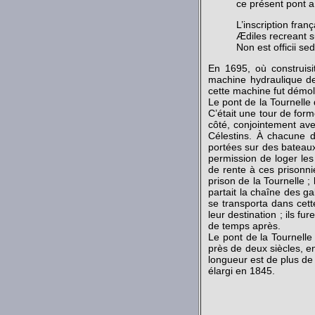
ce présent pont a 
L’inscription fran
Ædiles recreant 
Non est officii sed
En 1695, où construisi
machine hydraulique des
cette machine fut démol
Le pont de la Tournelle
C’était une tour de form
côté, conjointement avec 
Célestins. À chacune de
portées sur des bateaux 
permission de loger les 
de rente à ces prisonni
prison de la Tournelle ;
partait la chaîne des g
se transporta dans cett
leur destination ; ils f
de temps après.
Le pont de la Tournelle 
près de deux siècles, e
longueur est de plus de
élargi en 1845.