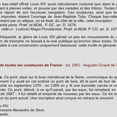
 bas-relief offrait Louis XIV aussi ridiculement costumé que dans le
t à pleines voiles, et poussé par des naïades et des tritons. Toutes l
e réjouir de son heureuse navigation. Ces sculptures, ainsi que les
impostes, étaient l'ouvrage de Jean-Baptiste Tuby. Chaque bas-relie
ment par un attique, où se lisait, du côté de la ville, cette inscription :
ia parta. Prœf. et AEdiL. P. GC. an. D. 1674.
 celle-ci : Ludovici Magni Providentiœ. Prœf. et AEdil. P. CG. an. D. 16
 fréquenté, la gloire de Louis XIV gênait un peu les mouvements d
c de triomphe ne laissait à la voie publique qu'environ deux toises. On
férable à une construction uniquement fastueuse: cette inutile et gênante
 de toutes les communes de France
- éd. 1851 - Augustin Girault de
e.
Ce pont, situé sur le bras méridional de la Seine, communique du qua
ment il y avait en cet endroit un pont de bois, dit le pont de
fust de
chié
en septembre 1370 ; en 1369 on y fit une tournelle carrée et u
ante. Ce pont, détruit, à ce qu’il parait, par les eaux, fut remplacé e
 de 1687 ; il fut rétabli et emporté de nouveau par les eaux. Ce fut
 du pont actuel. Une inscription ainsi conçue en retrace le souvenir :
s XIV,
 messire Alexandre de Sève,
ands,