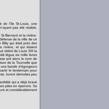
 de l’île St-Louis, une
n’ayant pas été réalisé,
e St-Bernard et la rivière.
défense de la ville de ce
e Billy qui était près des
 rivière, et qui étaient
l obtint de Louis XIII la
té légua six mille livres
sse prit alors le nom de
rison de la Tournelle que
s, une bande d’égorgeurs
partir le lendemain pour
ante, furent démolies peu
solidité qui a déjà bravé
ses piles en éperons. Sa
auré et considérablement