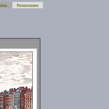
èmes
Personnages