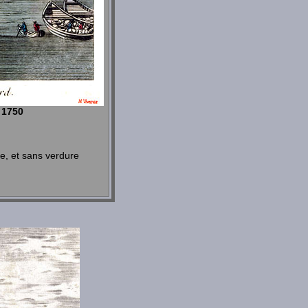
s 1750
de, et sans verdure