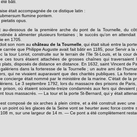
été bâti.
çaise était accompagnée de ce distique latin :
submersum flumine pontem.
 pietatis opus.
t au-dessous de la première arche du pont de la Tournelle, du côté
tinée à alimenter plusieurs fontaines ; le succès qu’on en attendait 
ie en 1705.
 doit son nom au
château de la Tournelle
, qui était situé entre la port
e carrée que Philippe Auguste avait fait bâtir en 1185, pour Servir a la 
la tour Loriot, construite sur le terrain de l’île St-Louis, et la cour d
 ces tours étaient attachées de grosses chaînes qui traversaient la
plats, disposés de distance en distance. En 1632, saint Vincent de Pau
galériens dans la forteresse de la Tournelle ; un autre ami de l’humani
ers, qui ne vivaient auparavant que des charités publiques. La fortere
 le concierge était nommé par le ministère de la marine. C’était de la p
alériens. Le 3 septembre 1792, lors du massacre des prisons de Pari
e prison, où étaient soixante-treize condamnés aux fers qui devaient 
urent tous massacrés. — La tour et la porte St-Bernard, qui y était atten
est composé de six arches à plein cintre, et a été construit avec une 
n un point où les glaces de la Seine vont se heurter avec force contre 
 108 m, sur une lar­geur de 14 m. — Ce pont a été complètement rest