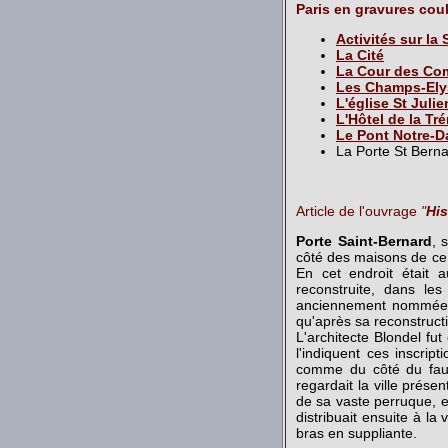
Paris en gravures cou
Activités sur la 
La Cité
La Cour des Co
Les Champs-Ely
L'église St Juli
L'Hôtel de la Tr
Le Pont Notre-
La Porte St Bern
Article de l'ouvrage
"
His
Porte Saint-Bernard
, 
côté des maisons de ce q
En cet endroit était a
reconstruite, dans le
anciennement nommée de
qu'après sa reconstruct
L'architecte Blondel fu
l'indiquent ces inscrip
comme du côté du faubo
regardait la ville prése
de sa vaste perruque, et
distribuait ensuite à la
bras en suppliante.