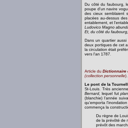
Du côté du faubourg, le
poupe d'un navire voguan
des cieux semblaient s
placées au-dessus des 
entablement, et l'entable
Ludovico Magno abundant
Et, du côté du faubourg,
Dans un quartier aussi
deux portiques de cet ar
la circulation était pré
vers l'an 1787.
Article du
Dictionnaire
(collection personnelle
).
Le pont de la Tournell
St-Louis. Très ancienne
Bernard,
lequel fut
plan
(blanchie) l’année suiv
qu’emporta l'inondation
commença la construction
Du règne de Loui
de la prévôté de
prévôt des march