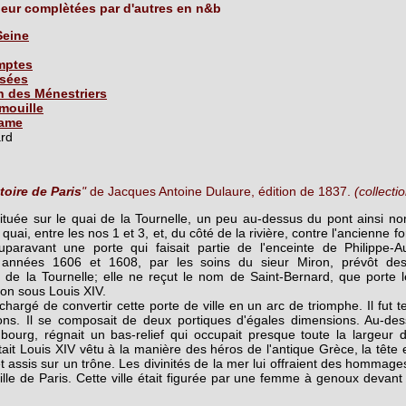
leur complètées par d'autres en n&b
Seine
mptes
sées
en des Ménestriers
émouille
Dame
ard
toire de Paris
"
de Jacques Antoine Dulaure, édition de 1837.
(collecti
située sur le quai de la Tournelle, un peu au-dessus du pont ainsi n
uai, entre les nos 1 et 3, et, du côté de la rivière, contre l'ancienne fo
uparavant une porte qui faisait partie de l'enceinte de Philippe-A
s années 1606 et 1608, par les soins du sieur Miron, prévôt des
 la Tournelle; elle ne reçut le nom de Saint-Bernard, que porte l
ion sous Louis XIV.
t chargé de convertir cette porte de ville en un arc de triomphe. Il fu
tions. Il se composait de deux portiques d'égales dimensions. Au-des
urg, régnait un bas-relief qui occupait presque toute la largeur
ntait Louis XIV vêtu à la manière des héros de l'antique Grèce, la tête
 assis sur un trône. Les divinités de la mer lui offraient des hommages
 ville de Paris. Cette ville était figurée par une femme à genoux devant c