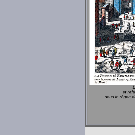
L
et ref
sous le règne d