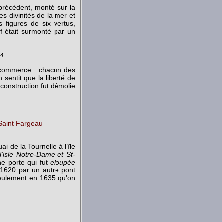
 précédent, monté sur la
es divinités de la mer et
 figures de six vertus,
f était surmonté par un
74
u commerce : chacun des
 sentit que la liberté de
 construction fut démolie
 Saint Fargeau
i de la Tournelle à l’île
 l'isle Notre-Dame et St-
ne porte qui fut
eloupée
n 1620 par un autre pont
 seulement en 1635 qu'on