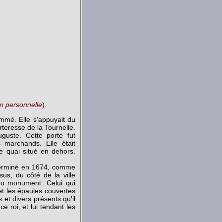
on personnelle
).
ommé. Elle s'appuyait du
rteresse de la Tournelle.
uguste. Cette porte fut
 marchands. Elle était
e quai situé en dehors.
t terminé en 1674, comme
sus, du côté de la ville
 du monument. Celui qui
 et les épaules couvertes
 et divers présents qu'il
e roi, et lui tendant les