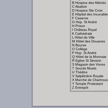
B Hospice des Aliénés
C Abattoir
D Hospice Ste Croix
E Hôpital des Incurable
F Caserne
G Hop. St André
H Prison
I Château Royal
K Cathédrale
L Hôtel de Ville
M Hôtel des Douanes
N Bourse
O Collège
P Hop. St André
Q Hôtel de la Monnaie
R Eglise St Séverin
S Magasin des Vivres
T Sourds Muets
U Théâtre
V Salpêtrière Royale
X Marché de Chartrous
Y Temple Protestant
Z Entrepôt