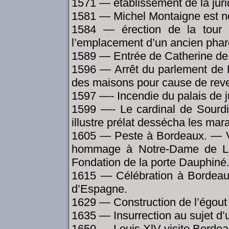
1571 — établissement de la juri
1581 — Michel Montaigne est 
1584 — érection de la tour 
l’emplacement d’un ancien phar
1589 — Entrée de Catherine de
1596 — Arrêt du parlement de B
des maisons pour cause de revena
1597 —- Incendie du palais de j
1599 —- Le cardinal de Sourdi
illustre prélat dessécha les mara
1605 — Peste à Bordeaux. — Vœ
hommage à Notre-Dame de Lor
Fondation de la porte Dauphiné
1615 — Célébration à Bordeaux
d’Espagne.
1629 — Construction de l’égou
1635 — Insurrection au sujet d’
1650 — Louis XlV visite Bordea